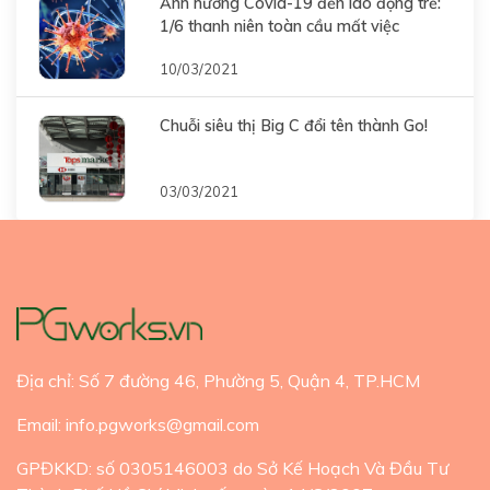
Ảnh hưởng Covid-19 đến lao động trẻ:
1/6 thanh niên toàn cầu mất việc
10/03/2021
Chuỗi siêu thị Big C đổi tên thành Go!
03/03/2021
Địa chỉ: Số 7 đường 46, Phường 5, Quận 4, TP.HCM
Email: info.pgworks@gmail.com
GPĐKKD: số 0305146003 do Sở Kế Hoạch Và Đầu Tư