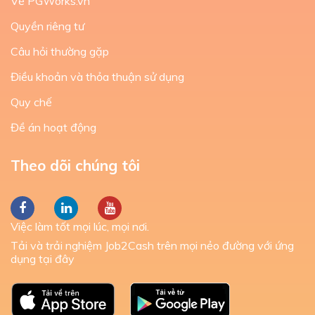
Về PGWorks.vn
Quyền riêng tư
Câu hỏi thường gặp
Điều khoản và thỏa thuận sử dụng
Quy chế
Đề án hoạt động
Theo dõi chúng tôi
Việc làm tốt mọi lúc, mọi nơi.
Tải và trải nghiệm Job2Cash trên mọi nẻo đường với ứng
dụng tại đây