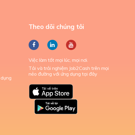
Theo dõi chúng tôi
Việc làm tốt mọi lúc, mọi nơi.
Tải và trải nghiệm Job2Cash trên mọi
nẻo đường với ứng dụng tại đây
 dụng