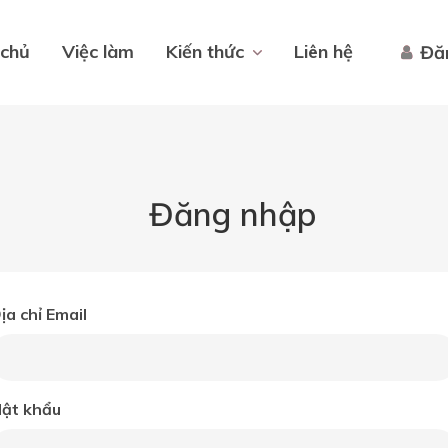
 chủ
Việc làm
Kiến thức
Liên hệ
Đă
Đăng nhập
ịa chỉ Email
ật khẩu