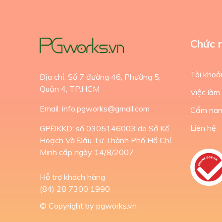
Chức 
Tài khoả
Địa chỉ: Số 7 đường 46, Phường 5,
Quận 4, TP.HCM
Việc làm
Email: info.pgworks@gmail.com
Cẩm na
Liên hệ
GPĐKKD: số 0305146003 do Sở Kế
Hoạch Và Đầu Tư Thành Phố Hồ Chí
Minh cấp ngày 14/8/2007
Hỗ trợ khách hàng
(84) 28 7300 1990
© Copyright by pgworks.vn