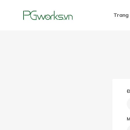
Trang
Đ
M